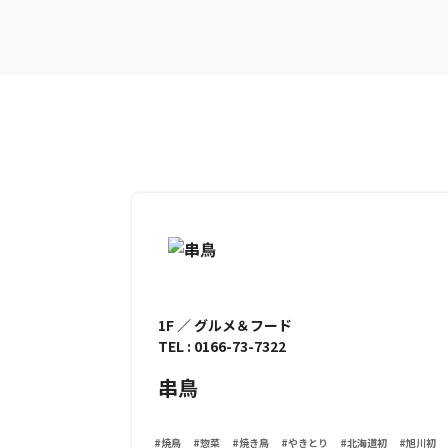
1F ／ グルメ＆フード
TEL : 0166-73-7322
串鳥
#焼鳥
#惣菜
#焼き鳥
#やきとり
#北海道初
#旭川初