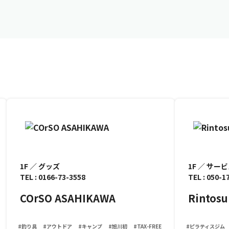
1F ／ グッズ
1F ／ サー
TEL : 0166-73-3558
TEL : 050-1
COrSO ASAHIKAWA
Rintosu
#釣り具
#アウトドア
#キャンプ
#旭川初
#TAX-FREE
#ピラティスジム