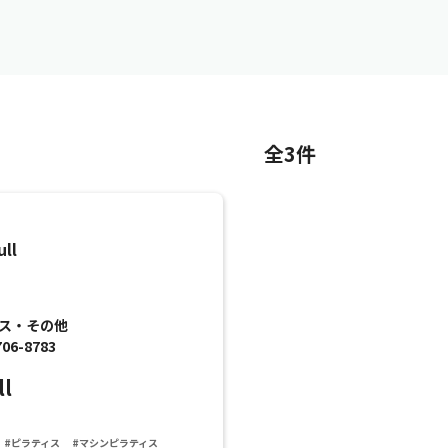
全3件
ビス・その他
706-8783
ll
#ピラティス
#マシンピラティス